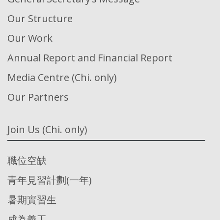
Our Structure
Our Work
Annual Report and Financial Report
Media Centre (Chi. only)
Our Partners
Join Us (Chi. only)
職位空缺
青年見習計劃(一年)
暑期實習生
成為義工