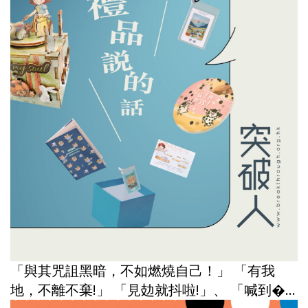
「與其咒詛黑暗，不如燃燒自己！」 「有我
地，不離不棄!」 「見攰就抖啦!」、 「喊到�...