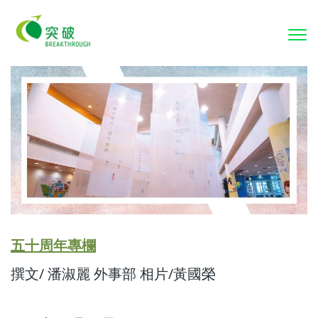
To
nav
五十周年專欄
撰文/ 潘淑麗 外事部 相片/黃國榮