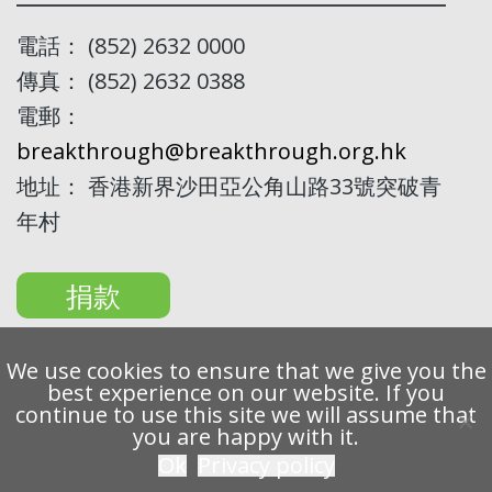
電話： (852) 2632 0000
傳真： (852) 2632 0388
電郵：
breakthrough@breakthrough.org.hk
地址： 香港新界沙田亞公角山路33號突破青
年村
捐款
We use cookies to ensure that we give you the
best experience on our website. If you
continue to use this site we will assume that
Copyright 2022 Breakthrough Ltd. All rights reserved.
you are happy with it.
Ok
Privacy policy
私隱條例
免責聲明