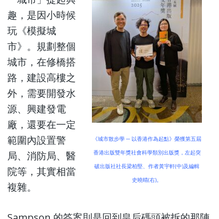
趣，是因小時候
玩《模擬城
市》。規劃整個
城市，在修橋搭
路，建設高樓之
外，需要開發水
源、興建發電
廠，還要在一定
範圍內設置警
《城市散步學 ─ 以香港作為起點》榮獲第五屆
局、消防局、醫
香港出版雙年獎社會科學類別出版獎，左起突
破出版社社長梁柏堅、作者黃宇軒(中)及編輯
院等，其實相當
史曉晴(右)。
複雜。
Sampson 的答案則是回到皇后碼頭被拆的那陣