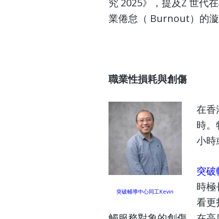
究 2025》，提及Z 世
業倦怠（ Burnout）的
職業性損耗與創傷
在香
時。
小時
突破
時極
突破輔導中心同工Kevin
看更
觸服務對象的創傷，在高度同