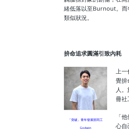
緒低落以至Burnout
類似狀況。
拚命追求圓滿引致內耗
上一
覺拚
人。
冊社
「他
「突破」青年發展部同工
心自
Godwin