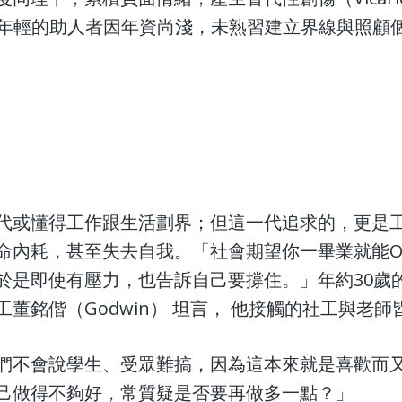
。而年輕的助人者因年資尚淺，未熟習建立界線與照
代或懂得工作跟生活劃界；但這一代追求的，更是
命內耗，甚至失去自我。「社會期望你一畢業就能Ou
於是即使有壓力，也告訴自己要撐住。」年約30歲
工董銘偕（Godwin） 坦言， 他接觸的社工與老
們不會說學生、受眾難搞，因為這本來就是喜歡而
己做得不夠好，常質疑是否要再做多一點？」