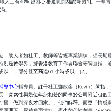
代在職人士有40% 曾因心理健康原因請病假
[1]
。一羣青
漩渦。
港，助人者如社工、教師等皆經專業訓練，須長期
特別是教學界，據香港教育工作者聯會等調查指，逾8
或以上，部分甚至高達61 小時或以上
[2]
。
輔
導
中心
輔導員、註冊社工鄧啟峯（Kevin）就指
長，竟索性與幾位年紀相若的同事於公司附近租個
打擾，做到深夜才回家。」他們解釋。而更「情感
理下，累積負面情緒，產生替代性創傷（Vicarious