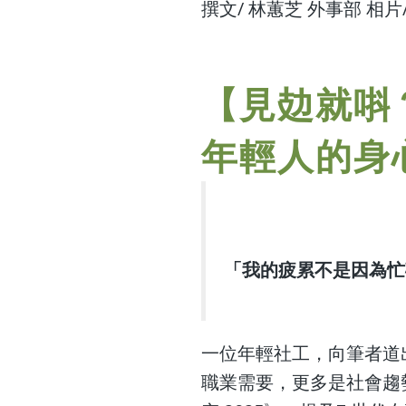
撰文/ 林蕙芝 外事部 相
【見攰就唞？
年輕人的身
「我的疲累不是因為忙
一位年輕社工，向筆者道出
職業需要，更多是社會趨