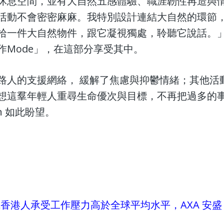
休息空間，並有大自然五感體驗、職涯韌性再造與
活動不會密密麻麻。我特別設計連結大自然的環節
拾一件大自然物件，跟它凝視獨處，聆聽它說話。」熱
作Mode」，在這部分享受其中。
路人的支援網絡， 緩解了焦慮與抑鬱情緒；其他活
想這羣年輕人重尋生命優次與目標，不再把過多的
n 如此盼望。
成香港人承受工作壓力高於全球平均水平，AXA 安盛