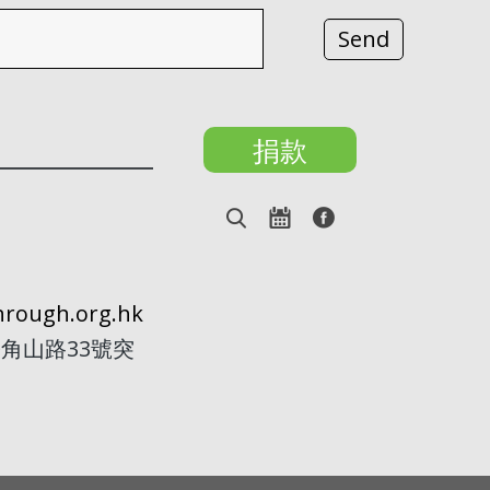
捐款
rough.org.hk
角山路33號突