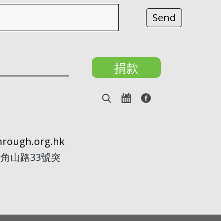
捐款
rough.org.hk
角山路33號突