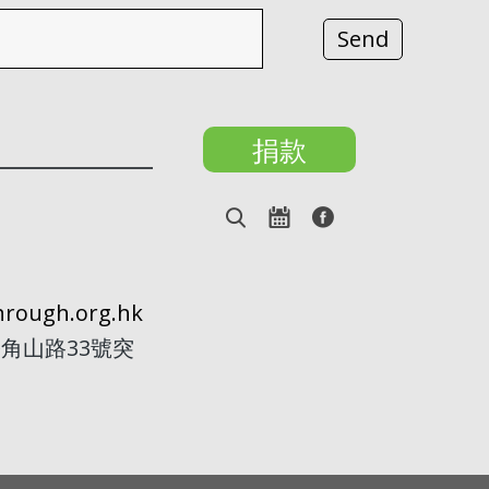
捐款
rough.org.hk
角山路33號突