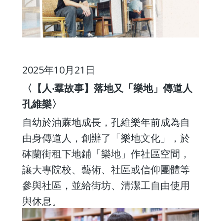
2025年10月21日
〈【人‧羣故事】落地又「樂地」傳道人
孔維樂〉
自幼於油蔴地成長，孔維樂年前成為自
由身傳道人，創辦了「樂地文化」，於
砵蘭街租下地鋪「樂地」作社區空間，
讓大專院校、藝術、社區或信仰團體等
參與社區，並給街坊、清潔工自由使用
與休息。