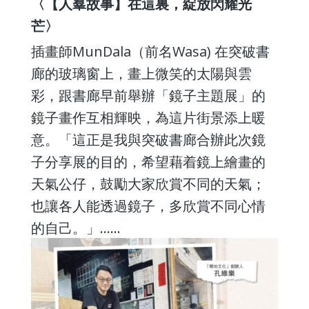
〈【人羣故事】在這裏，綻放閃耀光
芒〉
插畫師MunDala（前名Wasa) 在突破書
廊的玻璃窗上，畫上微笑的太陽與雲
彩，跟書廊早前舉辦「鏡子主題展」的
鏡子畫作互相輝映，為這片街景添上暖
意。「這正是我與突破書廊合辦此次鏡
子分享展的目的，希望藉着鏡上繪畫的
天氣公仔，鼓勵大家欣賞不同的天氣；
也讓各人能透過鏡子，多欣賞不同心情
的自己。」......