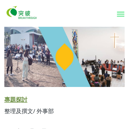
To
nav
專題探討
整理及撰文/ 外事部