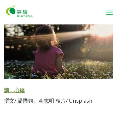
To
nav
讀．心緒
撰文/ 湯國鈞、黃志明 相片/ Unsplash