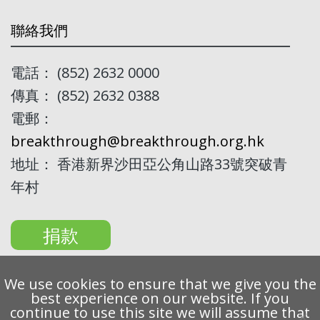
聯絡我們
電話： (852) 2632 0000
傳真： (852) 2632 0388
電郵：
breakthrough@breakthrough.org.hk
地址： 香港新界沙田亞公角山路33號突破青
年村
捐款
We use cookies to ensure that we give you the
best experience on our website. If you
continue to use this site we will assume that