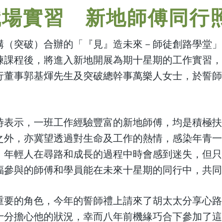
職場實習 新地師傅同行
構（突破）合辦的「『見』造未來－師徒創路學堂」
練課程後，將進入新地開展為期十星期的工作實習
行董事郭基煇先生及突破總幹事萬樂人女士，於誓
時表示，一班工作經驗豐富的新地師傅，均是積極
之外，亦冀望透過對生命及工作的熱情，感染年青
，年輕人在尋路和成長的過程中時會感到迷失，但
福參與的師傅和學員能在未來十星期的同行中，共
重要的角色，今年的誓師禮上請來了胡太太分享心
十分擔心他的狀況，幸而八年前機緣巧合下參加了