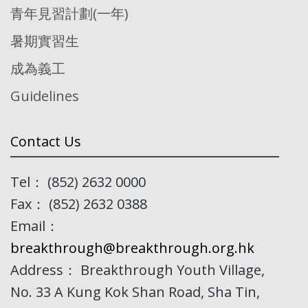
青年見習計劃(一年)
暑期實習生
成為義工
Guidelines
Contact Us
Tel： (852) 2632 0000
Fax： (852) 2632 0388
Email：
breakthrough@breakthrough.org.hk
Address： Breakthrough Youth Village,
No. 33 A Kung Kok Shan Road, Sha Tin,