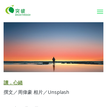
To
nav
讀．心緒
撰文／周偉豪 相片／Unsplash