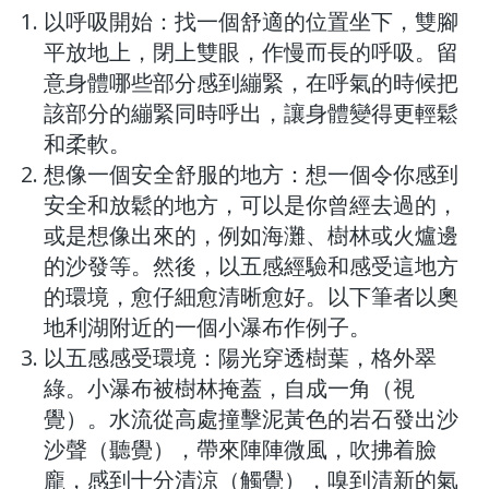
以呼吸開始：找一個舒適的位置坐下，雙腳
平放地上，閉上雙眼，作慢而長的呼吸。留
意身體哪些部分感到繃緊，在呼氣的時候把
該部分的繃緊同時呼出，讓身體變得更輕鬆
和柔軟。
想像一個安全舒服的地方：想一個令你感到
安全和放鬆的地方，可以是你曾經去過的，
或是想像出來的，例如海灘、樹林或火爐邊
的沙發等。然後，以五感經驗和感受這地方
的環境，愈仔細愈清晰愈好。以下筆者以奧
地利湖附近的一個小瀑布作例子。
以五感感受環境：陽光穿透樹葉，格外翠
綠。小瀑布被樹林掩蓋，自成一角（視
覺）。水流從高處撞擊泥黃色的岩石發出沙
沙聲（聽覺），帶來陣陣微風，吹拂着臉
龐，感到十分清涼（觸覺），嗅到清新的氣