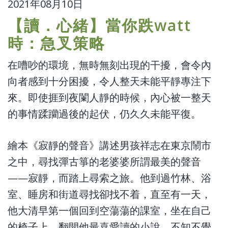
2021年08月10日
【讀．心緒】當你跌watt
時：急叉策略
在嘈吵的環境，無時無刻出現的干擾，會令內
向者感到十分困擾，令人整天未能平靜專注下
來。即使捱到夜闌人靜的時候，內心被一整天
的事情蹂躪過後的起伏，仍久久未能平復。
繪本《寂靜的聲音》講述男孩祥志在東京鬧市
之中，尋找彈古箏的老婆婆所謂最美的聲音
——寂靜，而踏上尋索之旅。他到過竹林、浴
室、睡房和街道尋找卻找不着，直至有一天，
他大清早第一個回到空蕩蕩的課室，坐在自己
的椅子上，翻開他最喜愛讀的小說，不知不覺