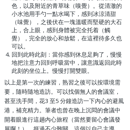
色，以及附近的青草味（嗅覺）。從清澈的
小水池用手勺一點水喝下，感到冰涼清甜
（味覺），之後伏在一塊溫暖而堅硬的大石
上，合上眼，感到身體被完全托着（觸
覺），完全的放心和放鬆，在這裡待多久也
可以。
回到此時此刻：當你感到休息足夠了，慢慢
地把注意力回到呼吸當中，讓意識返回此時
此刻的坐位上。慢慢打開雙眼。
以上是第一次的練習，熟習之後可以按環境需
要，隨時隨地造訪。可以找個無人的會議室，
甚至洗手間，花3 至5 分鐘造訪一下內心的避風
港，補充精力。筆者也曾在晚上沉悶的會議中
開着眼進行這趟內心旅程（當然要留心會議發
展啊！），捱過不少難關。這個以自己主導，