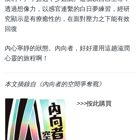
透過想像力，以感官連繫的白日夢練習，經研
究顯示是有療癒性的，在面對壓力之下能有效
回復
內心寧靜的狀態。內向者，好好運用這趟滋潤
心靈的旅程啊！
本文摘錄自《內向者的空間爭奪戰》
>>>
按此購買