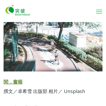
To
nav
閱．書籍
撰文／卓希雪 出版部 相片／ Unsplash