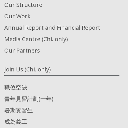
Our Structure
Our Work
Annual Report and Financial Report
Media Centre (Chi. only)
Our Partners
Join Us (Chi. only)
職位空缺
青年見習計劃(一年)
暑期實習生
成為義工