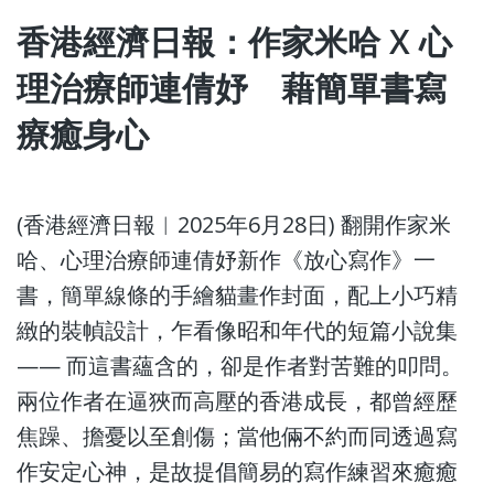
香港經濟日報：作家米哈 X 心
理治療師連倩妤 藉簡單書寫
療癒身心
(香港經濟日報︱2025年6月28日) 翻開作家米
哈、心理治療師連倩妤新作《放心寫作》一
書，簡單線條的手繪貓畫作封面，配上小巧精
緻的裝幀設計，乍看像昭和年代的短篇小說集
—— 而這書蘊含的，卻是作者對苦難的叩問。
兩位作者在逼狹而高壓的香港成長，都曾經歷
焦躁、擔憂以至創傷；當他倆不約而同透過寫
作安定心神，是故提倡簡易的寫作練習來癒癒