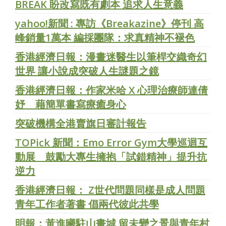
BREAK 盼改寫既有劇本 追求人生意義
yahoo!新聞 : 專訪《Breakazine》停刊 高
峰銷量1萬本 編採團隊：求真精神不褪色
香港經濟日報：漫畫迷醫生以筆桿交織奇幻
世界 讓小說成突破人生謎題之鏡
香港經濟日報：作家米哈 X 心理治療師連倩
妤 藉簡單書寫療癒身心
突破機構全港賣旗日審計報告
TOPick 新聞：Emo Error Gym大學巡迴互
動展 鼓勵大專生擁抱「試錯精神」提升抗
逆力
香港經濟日報： Z世代問題同樣是成人問題
青年工作者著書 倡兩代彼此共學
明報：黃進曦駐山畫城 留未變之景與青年村