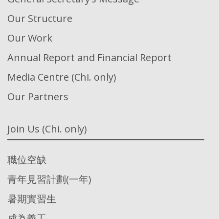
Our Structure
Our Work
Annual Report and Financial Report
Media Centre (Chi. only)
Our Partners
Join Us (Chi. only)
職位空缺
青年見習計劃(一年)
暑期實習生
成為義工