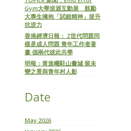
TOPick 新聞：Emo Error
Gym大學巡迴互動展 鼓勵
大專生擁抱「試錯精神」提升
抗逆力
香港經濟日報： Z世代問題同
樣是成人問題 青年工作者著
書 倡兩代彼此共學
明報：黃進曦駐山畫城 留未
變之景與青年村人影
Date
May 2026