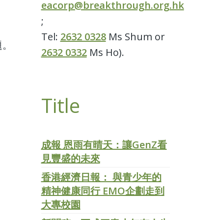
eacorp@breakthrough.org.hk
;
Tel:
2632 0328
Ms Shum or
題。
2632 0332
Ms Ho).
Title
成報 恩雨有晴天：讓GenZ看
見豐盛的未來
香港經濟日報： 與青少年的
精神健康同行 EMO企劃走到
大專校園