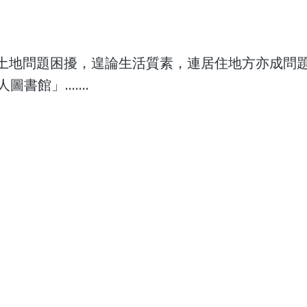
 本港備受土地問題困擾，遑論生活質素，連居住地方亦成問
館」.......