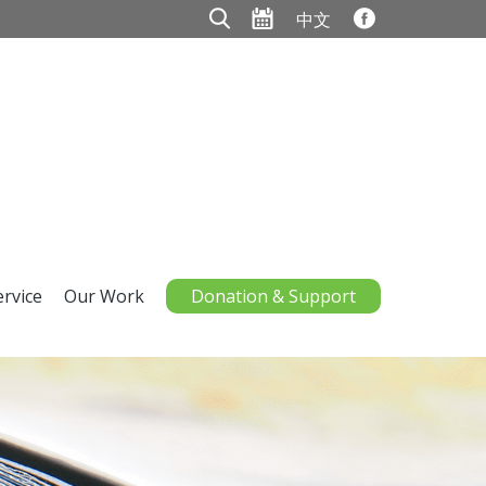
中文
ervice
Our Work
Donation & Support