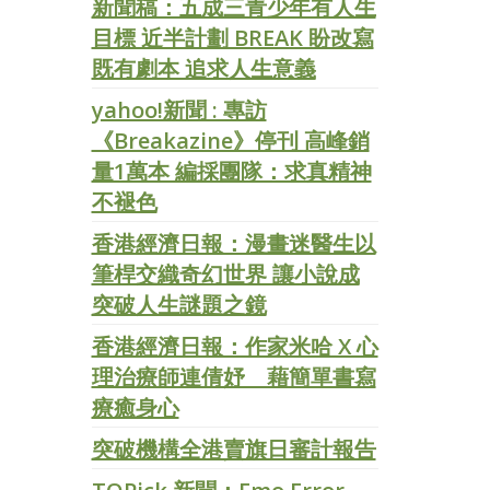
新聞稿：五成三青少年有人生
目標 近半計劃 BREAK 盼改寫
既有劇本 追求人生意義
yahoo!新聞 : 專訪
《Breakazine》停刊 高峰銷
量1萬本 編採團隊：求真精神
不褪色
香港經濟日報：漫畫迷醫生以
筆桿交織奇幻世界 讓小說成
突破人生謎題之鏡
香港經濟日報：作家米哈 X 心
理治療師連倩妤 藉簡單書寫
療癒身心
突破機構全港賣旗日審計報告