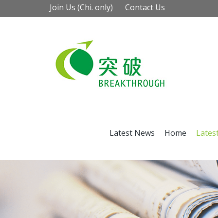
Join Us (Chi. only)
Contact Us
Latest News
Home
Lates