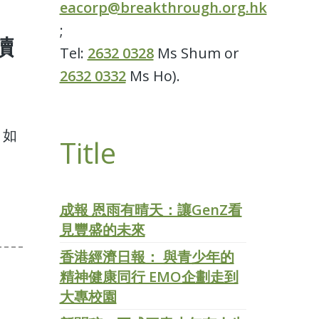
eacorp@breakthrough.org.hk
;
讀
Tel:
2632 0328
Ms Shum or
2632 0332
Ms Ho).
，如
Title
成報 恩雨有晴天：讓GenZ看
見豐盛的未來
香港經濟日報： 與青少年的
精神健康同行 EMO企劃走到
大專校園