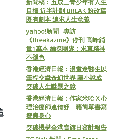
新聞稿：五成三青少年有人生
目標 近半計劃 BREAK 盼改寫
既有劇本 追求人生意義
yahoo!新聞 : 專訪
《Breakazine》停刊 高峰銷
量1萬本 編採團隊：求真精神
不褪色
香港經濟日報：漫畫迷醫生以
筆桿交織奇幻世界 讓小說成
突破人生謎題之鏡
香港經濟日報：作家米哈 X 心
理治療師連倩妤 藉簡單書寫
追
療癒身心
突破機構全港賣旗日審計報告