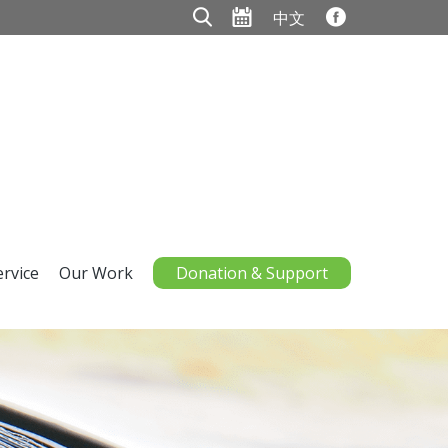
中文
ervice
Our Work
Donation & Support