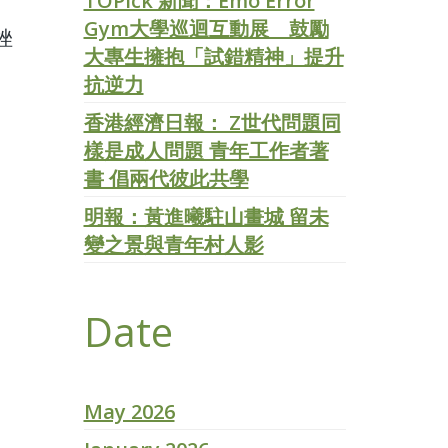
TOPick 新聞：Emo Error
Gym大學巡迴互動展 鼓勵
挫
大專生擁抱「試錯精神」提升
抗逆力
香港經濟日報： Z世代問題同
樣是成人問題 青年工作者著
書 倡兩代彼此共學
明報：黃進曦駐山畫城 留未
變之景與青年村人影
Date
May 2026