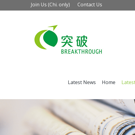
Join Us (Chi. only)
Contact Us
Latest News
Home
Lates