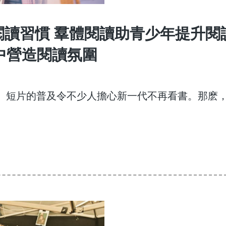
閱讀習慣 羣體閱讀助青少年提升閱
中營造閱讀氛圍
手機、短片的普及令不少人擔心新一代不再看書。那麽