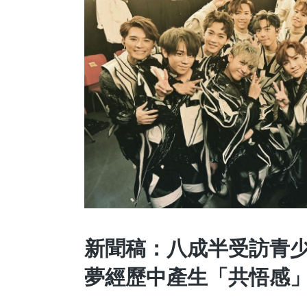
新聞稿：八成半受訪青少年欣
夢經歷中產生「共悟感」