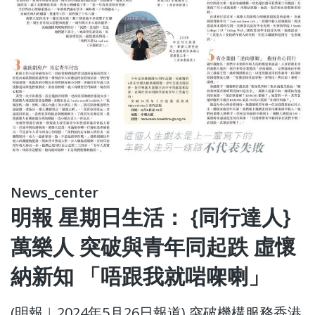
News_center
明報 星期日生活： {同行達人}
萬樂人 突破與青年同起跌 虛懷
納新知 「唔跟我就啱㗎喇」
(明報︱2024年5月26日報道) 突破機構服務香港