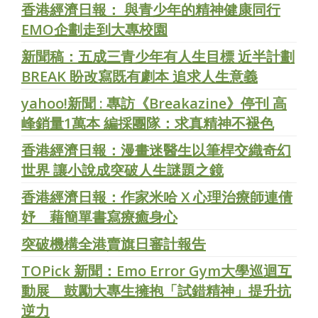
香港經濟日報： 與青少年的精神健康同行
EMO企劃走到大專校園
新聞稿：五成三青少年有人生目標 近半計劃
BREAK 盼改寫既有劇本 追求人生意義
yahoo!新聞 : 專訪《Breakazine》停刊 高
峰銷量1萬本 編採團隊：求真精神不褪色
香港經濟日報：漫畫迷醫生以筆桿交織奇幻
世界 讓小說成突破人生謎題之鏡
香港經濟日報：作家米哈 X 心理治療師連倩
妤 藉簡單書寫療癒身心
突破機構全港賣旗日審計報告
TOPick 新聞：Emo Error Gym大學巡迴互
動展 鼓勵大專生擁抱「試錯精神」提升抗
逆力