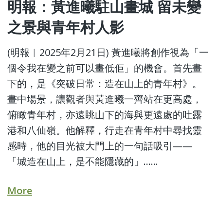
明報：黃進曦駐山畫城 留未變
之景與青年村人影
(明報︱2025年2月21日) 黃進曦將創作視為「一
個令我在變之前可以畫低佢」的機會。首先畫
下的，是《突破日常：造在山上的青年村》。
畫中場景，讓觀者與黃進曦一齊站在更高處，
俯瞰青年村，亦遠眺山下的海與更遠處的吐露
港和八仙嶺。他解釋，行走在青年村中尋找靈
感時，他的目光被大門上的一句話吸引——
「城造在山上，是不能隱藏的」......
More