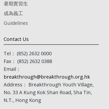
暑期實習生
成為義工
Guidelines
Contact Us
Tel： (852) 2632 0000
Fax： (852) 2632 0388
Email：
breakthrough@breakthrough.org.hk
Address： Breakthrough Youth Village,
No. 33 A Kung Kok Shan Road, Sha Tin,
N.T., Hong Kong