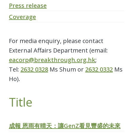
Press release
Coverage
For media enquiry, please contact
External Affairs Department (email:
eacorp@breakthrough.org.hk
;
Tel:
2632 0328
Ms Shum or
2632 0332
Ms
Ho).
Title
成報 恩雨有晴天：讓GenZ看見豐盛的未來