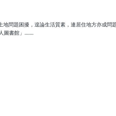
 本港備受土地問題困擾，遑論生活質素，連居住地方亦成問
館」.......