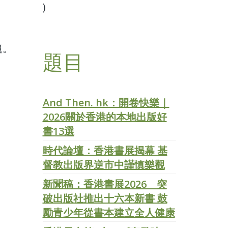
)
題。
題目
And Then. hk：開卷快樂｜
2026關於香港的本地出版好
書13選
時代論壇：香港書展揭幕 基
督教出版界逆市中謹慎樂觀
新聞稿：香港書展2026 突
破出版社推出十六本新書 鼓
勵青少年從書本建立全人健康