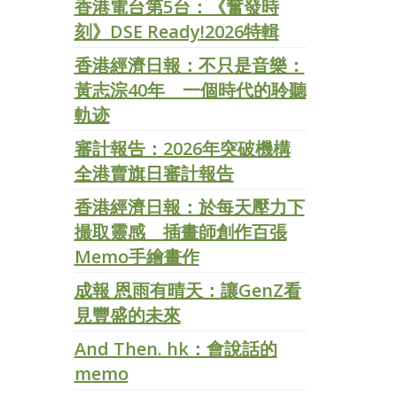
香港電台第5台：《奮發時
刻》DSE Ready!2026特輯
香港經濟日報：不只是音樂：
黃志淙40年 一個時代的聆聽
軌迹
審計報告：2026年突破機構
全港賣旗日審計報告
香港經濟日報：於每天壓力下
撮取靈感 插畫師創作百張
Memo手繪畫作
成報 恩雨有晴天：讓GenZ看
見豐盛的未來
And Then. hk：會說話的
memo