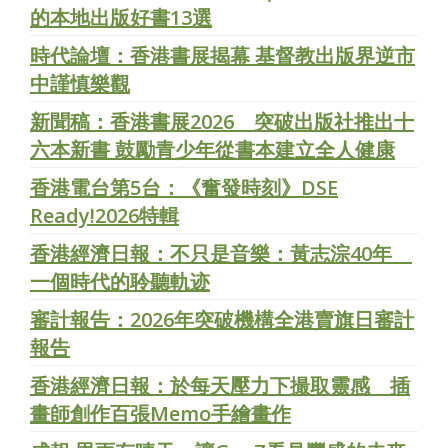
的本地出版好書13選
時代論壇：香港書展揭幕 基督教出版界逆市
中謹慎樂觀
新聞稿：香港書展2026 突破出版社推出十
六本新書 鼓勵青少年從書本建立全人健康
香港電台第5台：《奮發時刻》DSE
Ready!2026特輯
香港經濟日報：不只是音樂：黃志淙40年
一個時代的聆聽軌迹
審計報告：2026年突破機構全港賣旗日審計
報告
香港經濟日報：於每天壓力下撮取靈感 插
畫師創作百張Memo手繪畫作