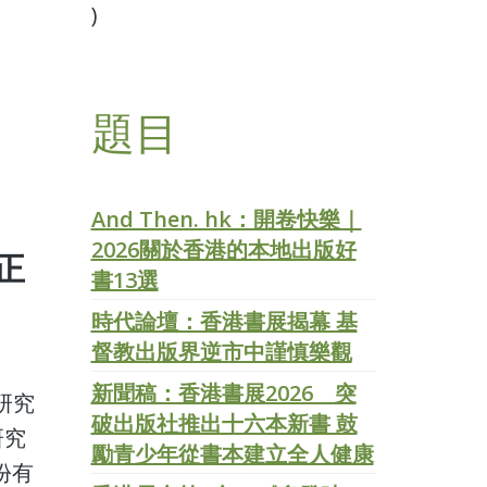
)
題目
And Then. hk：開卷快樂｜
2026關於香港的本地出版好
正
書13選
時代論壇：香港書展揭幕 基
督教出版界逆市中謹慎樂觀
新聞稿：香港書展2026 突
研究
破出版社推出十六本新書 鼓
研究
勵青少年從書本建立全人健康
9份有