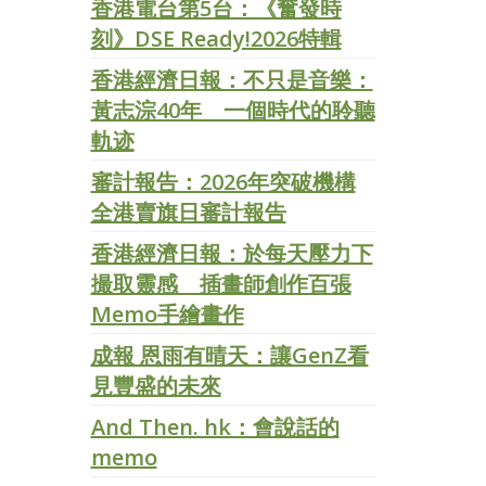
香港電台第5台：《奮發時
刻》DSE Ready!2026特輯
香港經濟日報：不只是音樂：
黃志淙40年 一個時代的聆聽
軌迹
審計報告：2026年突破機構
全港賣旗日審計報告
香港經濟日報：於每天壓力下
撮取靈感 插畫師創作百張
Memo手繪畫作
成報 恩雨有晴天：讓GenZ看
見豐盛的未來
And Then. hk：會說話的
memo