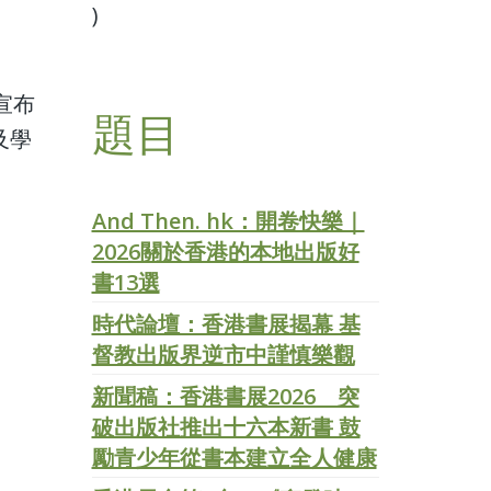
)
宣布
題目
及學
And Then. hk：開卷快樂｜
2026關於香港的本地出版好
書13選
時代論壇：香港書展揭幕 基
督教出版界逆市中謹慎樂觀
新聞稿：香港書展2026 突
破出版社推出十六本新書 鼓
勵青少年從書本建立全人健康