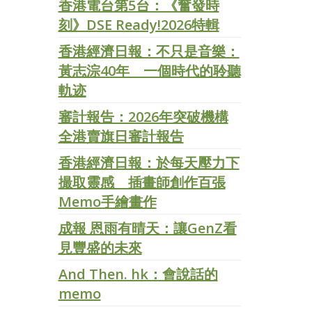
香港電台第5台：《奮發時
刻》DSE Ready!2026特輯
香港經濟日報：不只是音樂：
黃志淙40年 一個時代的聆聽
軌迹
審計報告：2026年突破機構
全港賣旗日審計報告
香港經濟日報：於每天壓力下
撮取靈感 插畫師創作百張
Memo手繪畫作
成報 恩雨有晴天：讓GenZ看
見豐盛的未來
And Then. hk：會說話的
memo