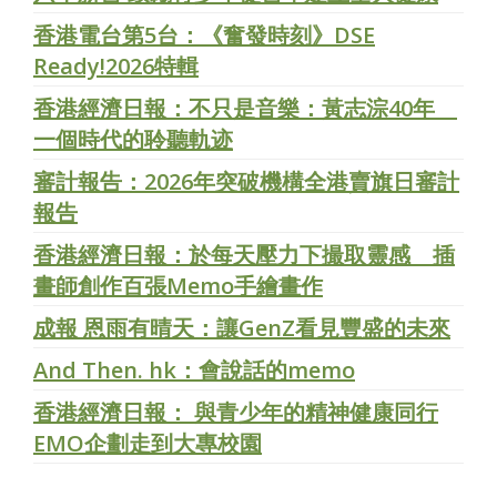
香港電台第5台：《奮發時刻》DSE
Ready!2026特輯
香港經濟日報：不只是音樂：黃志淙40年
一個時代的聆聽軌迹
審計報告：2026年突破機構全港賣旗日審計
報告
香港經濟日報：於每天壓力下撮取靈感 插
畫師創作百張Memo手繪畫作
成報 恩雨有晴天：讓GenZ看見豐盛的未來
And Then. hk：會說話的memo
香港經濟日報： 與青少年的精神健康同行
EMO企劃走到大專校園